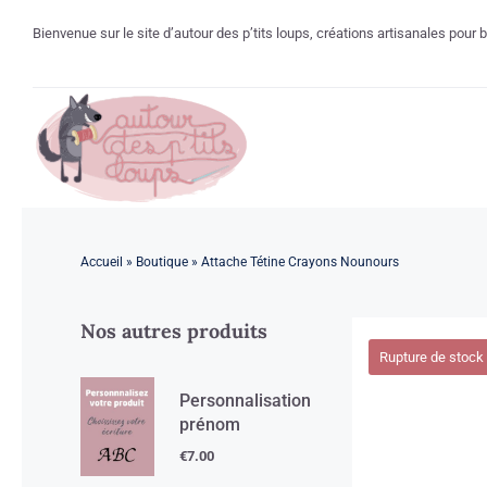
Passer
Bienvenue sur le site d’autour des p’tits loups, créations artisanales pour
au
contenu
Accueil
»
Boutique
»
Attache Tétine Crayons Nounours
Nos autres produits
Rupture de stock
Personnalisation
prénom
€
7.00