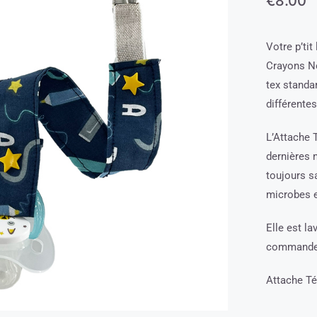
€
8.00
Votre p’tit
Crayons No
tex standar
différente
L’Attache 
dernières 
toujours sa
microbes e
Elle est l
commande
Attache T