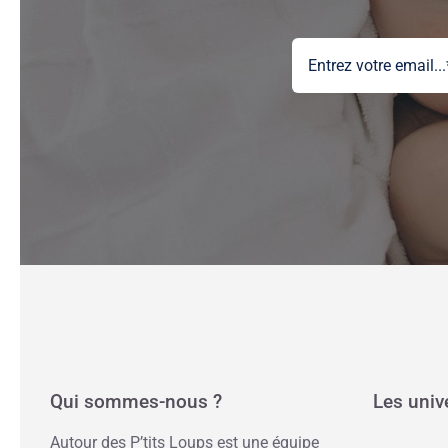
Qui sommes-nous ?
Les univ
Autour des P’tits Loups est une équipe