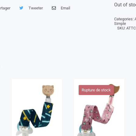
Out of sto
rtager
Tweeter
Email
Categories:
Simple
SKU:
ATTC
s
Rupture de stock
Attache Tétine
Attache Tétine
Piou-piou
Trais Nounours
Oiseau