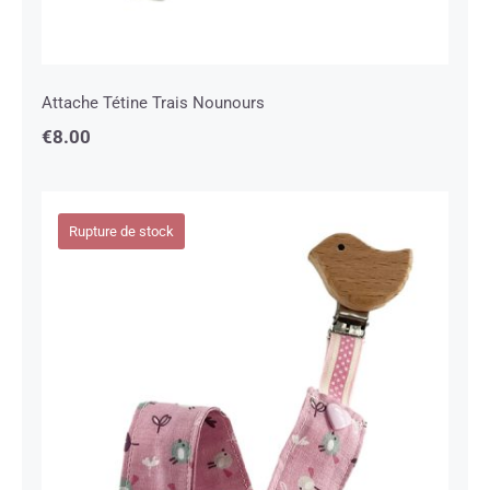
Attache Tétine Trais Nounours
€
8.00
Rupture de stock
Attache Tétine Piou-piou Oiseau