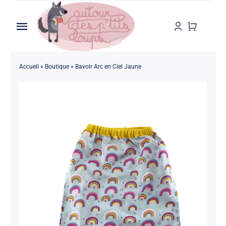
Passer
au
Toggle
contenu
Navigation
Accueil
Accueil
»
Boutique
»
Bavoir Arc en Ciel Jaune
A propos
Boutique
Personnalisation
Blog
Contact