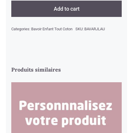
en
Add to cart
Ciel
Jaune
Categories:
Bavoir Enfant Tout Coton
SKU:
BAVARJLAU
quantity
Produits similaires