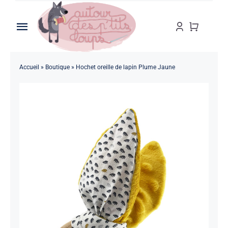
Passer
au
Toggle
contenu
Navigation
Accueil
Accueil
»
Boutique
»
Hochet oreille de lapin Plume Jaune
A propos
Boutique
Personnalisation
Blog
Contact