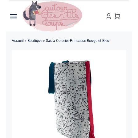
Passer
au
Toggle
contenu
Navigation
Accueil
Accueil
»
Boutique
»
Sac à Colorier Princesse Rouge et Bleu
A propos
Boutique
Personnalisation
Blog
Contact