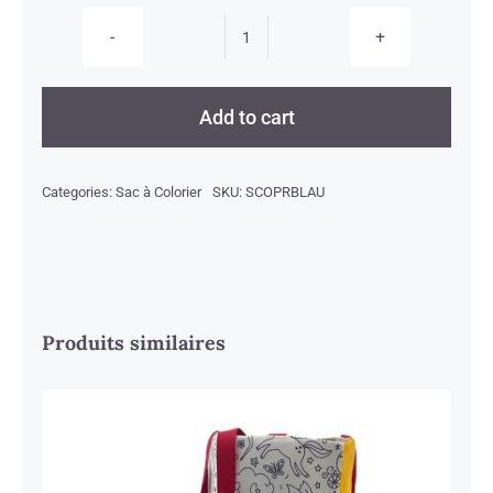
Sac
à
Colorier
Add to cart
Princesse
Rouge
Categories:
Sac à Colorier
SKU:
SCOPRBLAU
et
Bleu
quantity
Produits similaires